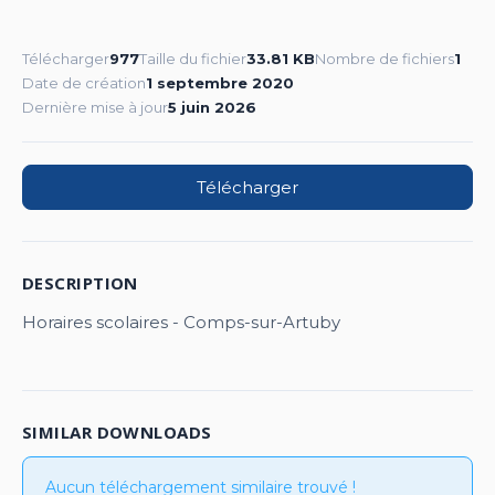
Télécharger
977
Taille du fichier
33.81 KB
Nombre de fichiers
1
Date de création
1 septembre 2020
Dernière mise à jour
5 juin 2026
Télécharger
DESCRIPTION
Horaires scolaires - Comps-sur-Artuby
SIMILAR DOWNLOADS
Aucun téléchargement similaire trouvé !